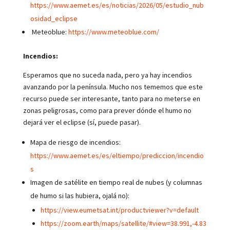
https://www.aemet.es/es/noticias/2026/05/estudio_nub
osidad_eclipse
Meteoblue:
https://www.meteoblue.com/
Incendios:
Esperamos que no suceda nada, pero ya hay incendios
avanzando por la península. Mucho nos tememos que este
recurso puede ser interesante, tanto para no meterse en
zonas peligrosas, como para prever dónde el humo no
dejará ver el eclipse (sí, puede pasar).
Mapa de riesgo de incendios:
https://www.aemet.es/es/eltiempo/prediccion/incendio
s
Imagen de satélite en tiempo real de nubes (y columnas
de humo si las hubiera, ojalá no):
https://view.eumetsat.int/productviewer?v=default
https://zoom.earth/maps/satellite/#view=38.991,-4.83