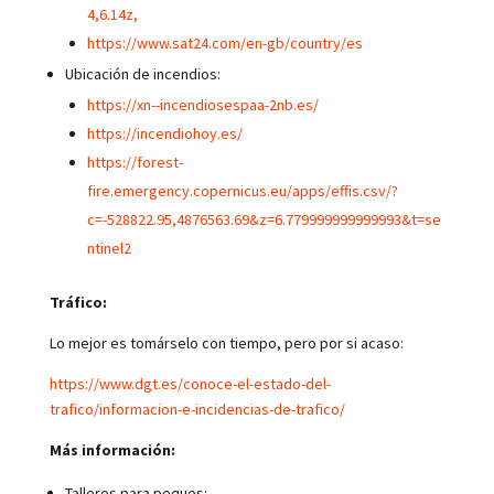
4,6.14z,
https://www.sat24.com/en-gb/country/es
Ubicación de incendios:
https://xn--incendiosespaa-2nb.es/
https://incendiohoy.es/
https://forest-
fire.emergency.copernicus.eu/apps/effis.csv/?
c=-528822.95,4876563.69&z=6.779999999999993&t=se
ntinel2
Tráfico:
Lo mejor es tomárselo con tiempo, pero por si acaso:
https://www.dgt.es/conoce-el-estado-del-
trafico/informacion-e-incidencias-de-trafico/
Más información:
Talleres para peques: