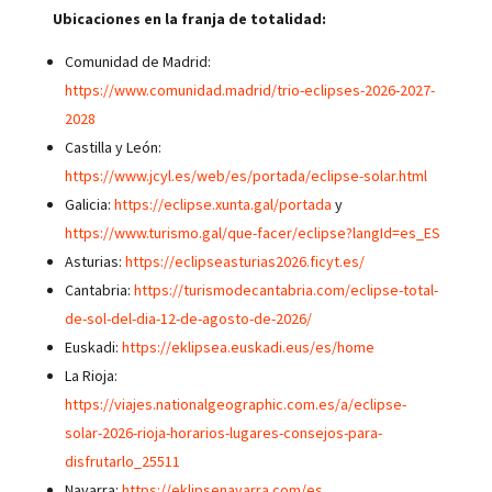
Ubicaciones en la franja de totalidad:
Comunidad de Madrid:
https://www.comunidad.madrid/trio-eclipses-2026-2027-
2028
Castilla y León:
https://www.jcyl.es/web/es/portada/eclipse-solar.html
Galicia:
https://eclipse.xunta.gal/portada
y
https://www.turismo.gal/que-facer/eclipse?langId=es_ES
Asturias:
https://eclipseasturias2026.ficyt.es/
Cantabria:
https://turismodecantabria.com/eclipse-total-
de-sol-del-dia-12-de-agosto-de-2026/
Euskadi:
https://eklipsea.euskadi.eus/es/home
La Rioja:
https://viajes.nationalgeographic.com.es/a/eclipse-
solar-2026-rioja-horarios-lugares-consejos-para-
disfrutarlo_25511
Navarra:
https://eklipsenavarra.com/es