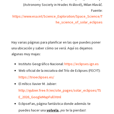
(Astronomy Society in Hradec Králové), Milan Hlaváč.
Fuente:
https://www.esa.int/Science_Exploration/Space_Science/T
he_science_of_solar_eclipses
Hay varias páginas para planificar en las que puedes poner
una ubicación y saber cómo se verá. Aquí os dejamos
algunas muy majas:
Instituto Geográfico Nacional:
https://eclipses.ign.es
Web oficial de la iniciativa del Trío de Eclipses (FECYT):
https://trioeclipses.es/
El mítico Xavier M. Jubier:
http://xjubier.free.fr/en/site_pages/solar_eclipses/TS
E_2026_GoogleMapFull.html
EclipseFan, página fantástica donde además te
puedes hacer una
volvela
, ¡no te la pierdas!: