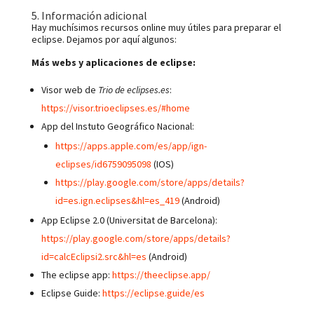
5. Información adicional
Hay muchísimos recursos online muy útiles para preparar el
eclipse. Dejamos por aquí algunos:
Más webs y aplicaciones de eclipse:
Visor web de
Trio de eclipses.es
:
https://visor.trioeclipses.es/#home
App del Instuto Geográfico Nacional:
https://apps.apple.com/es/app/ign-
eclipses/id6759095098
(IOS)
https://play.google.com/store/apps/details?
id=es.ign.eclipses&hl=es_419
(Android)
App Eclipse 2.0 (Universitat de Barcelona):
https://play.google.com/store/apps/details?
id=calcEclipsi2.src&hl=es
(Android)
The eclipse app:
https://theeclipse.app/
Eclipse Guide:
https://eclipse.guide/es