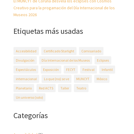
El MUNCYT de Coruña desvela los eclipses con Cosmos
Creativo para la progamación del Día Internacional de los
Museos 2026
Etiquetas más usadas
Accesibilidad
Certificado Starlight
Comisariado
Divulgación
Día Internacional de los Museos
Eclipses
Espectáculos
Exposición
FECYT
Festival
Infantil
internacional
Lo que (no) se ve
MUNCYT
México
Planetario
Red ACTS
Taller
Teatro
Un universo (solo)
Categorías