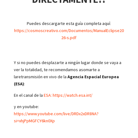
Puedes descargarte esta guía completa aquí:
https://cosmoscreativo.com/Documentos/ManualEclipse20
26-s.pdf
Y si no puedes desplazarte a ningún lugar donde se vaya a
ver la totalidad, te recomendamos asomarte a
laretransmisión en vivo de la
Agencia Espacial Europea
(ESA)
:
En el canal de la
ESA: https://watch.esa.int/
y en youtube:
https://www.youtube.com/live/DRDx2xDR8NA?
si=xhjPpMGFCY6kn0Xp